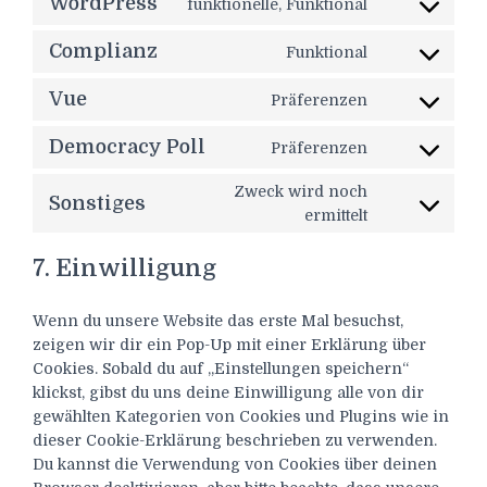
WordPress
funktionelle, Funktional
Consent
to
Complianz
Funktional
service
Consent
wordpress
to
Vue
Präferenzen
service
Consent
complianz
to
Democracy Poll
Präferenzen
service
Consent
vue
to
Zweck wird noch
Sonstiges
service
Consent
ermittelt
democracy-
to
poll
service
7. Einwilligung
sonstiges
Wenn du unsere Website das erste Mal besuchst,
zeigen wir dir ein Pop-Up mit einer Erklärung über
Cookies. Sobald du auf „Einstellungen speichern“
klickst, gibst du uns deine Einwilligung alle von dir
gewählten Kategorien von Cookies und Plugins wie in
dieser Cookie-Erklärung beschrieben zu verwenden.
Du kannst die Verwendung von Cookies über deinen