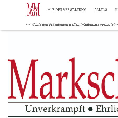
?>
AUS DER VERWALTUNG
ALLTAG
K
+++ Wollte den Präsidenten treffen: Waffennarr verhaftet +