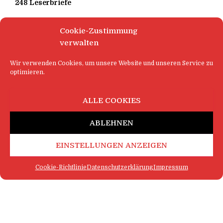
248 Leserbriefe
Cookie-Zustimmung
verwalten
Wir verwenden Cookies, um unsere Website und unseren Service zu
optimieren.
ALLE COOKIES
ABLEHNEN
EINSTELLUNGEN ANZEIGEN
Cookie-Richtlinie
Datenschutzerklärung
Impressum
FAQ
IMPRESSUM
KONTAKT