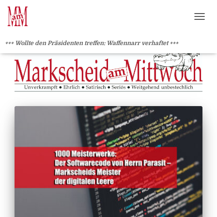
?>
NAVI
+++ Wollte den Präsidenten treffen: Waffennarr verhaftet +++