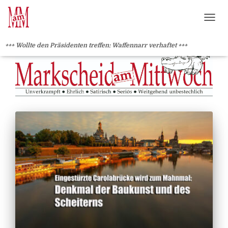
?>
NAVI
+++ Wollte den Präsidenten treffen: Waffennarr verhaftet +++