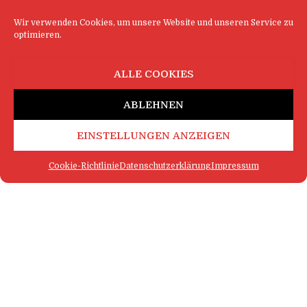
Wir verwenden Cookies, um unsere Website und unseren Service zu
optimieren.
ALLE COOKIES
ABLEHNEN
EINSTELLUNGEN ANZEIGEN
Cookie-Richtlinie
Datenschutzerklärung
Impressum
FAQ
IMPRESSUM
KONTAKT
DATENSCHUTZERKLÄRUNG
LOGIN
COOKIE-RICHTLINIE
MEHR SATIRE