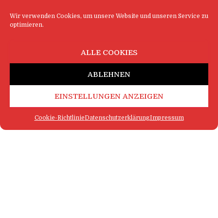
Wir verwenden Cookies, um unsere Website und unseren Service zu
optimieren.
ALLE COOKIES
ABLEHNEN
EINSTELLUNGEN ANZEIGEN
Cookie-Richtlinie
Datenschutzerklärung
Impressum
FAQ
IMPRESSUM
KONTAKT
DATENSCHUTZERKLÄRUNG
LOGIN
COOKIE-RICHTLINIE
MEHR SATIRE