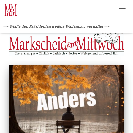
?>
NAVI
+++ Wollte den Präsidenten treffen: Waffennarr verhaftet +++