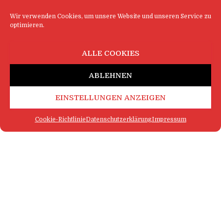
Wir verwenden Cookies, um unsere Website und unseren Service zu
optimieren.
ALLE COOKIES
ABLEHNEN
EINSTELLUNGEN ANZEIGEN
Cookie-Richtlinie
Datenschutzerklärung
Impressum
FAQ
IMPRESSUM
KONTAKT
DATENSCHUTZERKLÄRUNG
LOGIN
COOKIE-RICHTLINIE
MEHR SATIRE