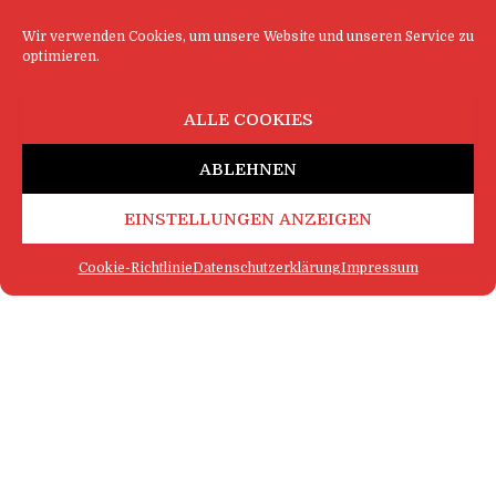
Wir verwenden Cookies, um unsere Website und unseren Service zu
optimieren.
ALLE COOKIES
ABLEHNEN
EINSTELLUNGEN ANZEIGEN
Cookie-Richtlinie
Datenschutzerklärung
Impressum
FAQ
IMPRESSUM
KONTAKT
DATENSCHUTZERKLÄRUNG
LOGIN
COOKIE-RICHTLINIE
MEHR SATIRE