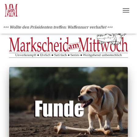
?>
NAVI
+++ Wollte den Präsidenten treffen: Waffennarr verhaftet +++