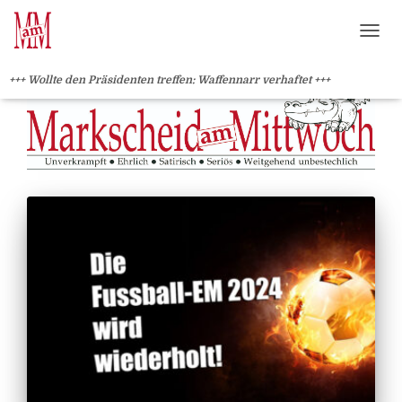
?>
NAVI
+++ Wollte den Präsidenten treffen: Waffennarr verhaftet +++