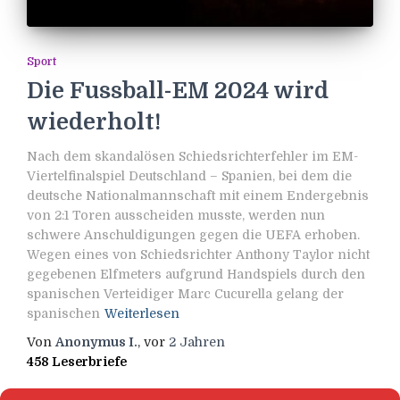
Sport
Die Fussball-EM 2024 wird
wiederholt!
Nach dem skandalösen Schiedsrichterfehler im EM-
Viertelfinalspiel Deutschland – Spanien, bei dem die
deutsche Nationalmannschaft mit einem Endergebnis
von 2:1 Toren ausscheiden musste, werden nun
schwere Anschuldigungen gegen die UEFA erhoben.
Wegen eines von Schiedsrichter Anthony Taylor nicht
gegebenen Elfmeters aufgrund Handspiels durch den
spanischen Verteidiger Marc Cucurella gelang der
spanischen
Weiterlesen
Von
Anonymus I.
, vor
2 Jahren
458 Leserbriefe