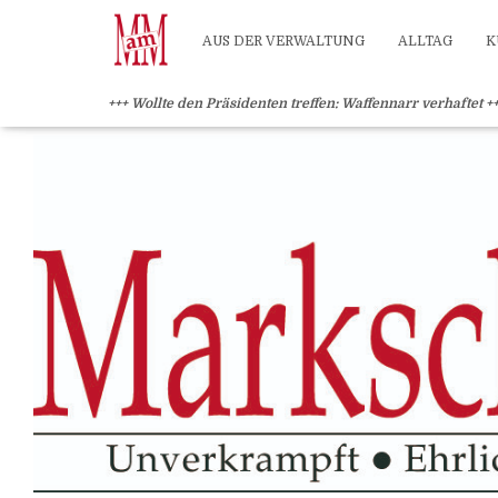
?>
AUS DER VERWALTUNG
ALLTAG
K
+++ Wollte den Präsidenten treffen: Waffennarr verhaftet +