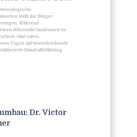
eteorologische
werten stellt die Bürger
erungen. Während
emen Hitzewelle landesweit zu
eichem Obst raten,
esen Tagen auf beeindruckende
trukturierte Haushaltsführung
mbau: Dr. Victor
uer