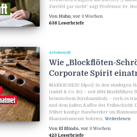
Zweifel gar nicht“, sagt Professor Dr. Hor
Von
Huhu
, vor
3 Wochen
638 Leserbriefe
Arbeitswelt
Wie „Blockflöten-Schr
Corporate Spirit eina
MARKSCHEID (dpoi): In den staubigen Ha
GmbH & Co. KG – seit 1894 Marktführer f
heimischem Birnbaumholz – roch es trad
und dem kalten Kaffee der Frühschicht. D
früher kantige Handwerker im Blaumann 
Blasinstrumente bohrten,
Weiterlesen
Von
El Blindo
, vor
3 Wochen
423 Leserbriefe