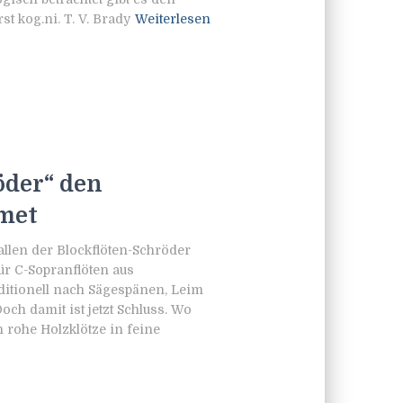
st kog.ni. T. V. Brady
Weiterlesen
öder“ den
tmet
llen der Blockflöten-Schröder
ür C-Sopranflöten aus
itionell nach Sägespänen, Leim
och damit ist jetzt Schluss. Wo
rohe Holzklötze in feine