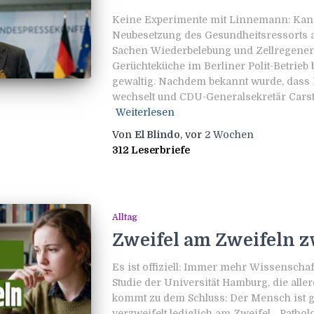
Keine Experimente mit Linnemann: Kanzl
Neubesetzung des Gesundheitsressorts 
Sachen Wiederbelebung und Zellregener
Gerüchteküche im Berliner Polit-Betrieb
gewaltig. Nachdem bekannt wurde, dass
wechselt und CDU-Generalsekretär Cars
Weiterlesen
Von
El Blindo
, vor
2 Wochen
312 Leserbriefe
Alltag
Zweifel am Zweifeln z
Es ist offiziell: Immer mehr Wissenschaf
Studie der Universität Hamburg, die aller
kommt zu dem Schluss: Der Mensch ist ga
verzweifelt lediglich am Zweifel. „Pathol