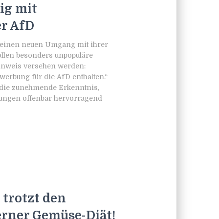
ig mit
r AfD
t einen neuen Umgang mit ihrer
sollen besonders unpopuläre
inweis versehen werden:
rbung für die AfD enthalten.“
 die zunehmende Erkenntnis,
dungen offenbar hervorragend
trotzt den
erner Gemüse-Diät!