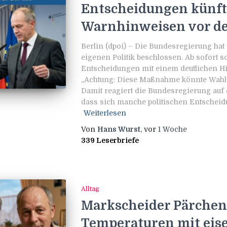
Entscheidungen künft
Warnhinweisen vor de
Berlin (dpoi) – Die Bundesregierung ha
eigenen Politik beschlossen. Ab sofort 
Entscheidungen mit einem deutlichen H
„Achtung: Diese Maßnahme könnte Wahlwe
Damit reagiert die Bundesregierung auf
dass sich manche politischen Entschei
Weiterlesen
Von
Hans Wurst
, vor
1 Woche
339 Leserbriefe
Alltag
Markscheider Pärchen 
Temperaturen mit eis