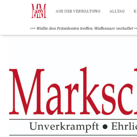
?>
AUS DER VERWALTUNG
ALLTAG
K
+++ Wollte den Präsidenten treffen: Waffennarr verhaftet +