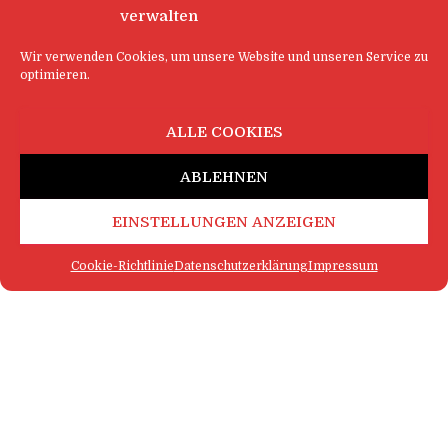
verwalten
Wir verwenden Cookies, um unsere Website und unseren Service zu
optimieren.
ALLE COOKIES
ABLEHNEN
EINSTELLUNGEN ANZEIGEN
Cookie-Richtlinie
Datenschutzerklärung
Impressum
FAQ
IMPRESSUM
KONTAKT
DATENSCHUTZERKLÄRUNG
LOGIN