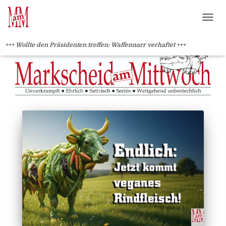
?>
NAVI
+++ Wollte den Präsidenten treffen: Waffennarr verhaftet +++