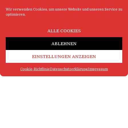
Wir verwenden Cookies, um unsere Website und unseren Service zu
optimieren.
ALLE COOKIES
ABLEHNEN
EINSTELLUNGEN ANZEIGEN
Cookie-Richtlinie
Datenschutzerklärung
Impressum
FAQ
IMPRESSUM
KONTAKT
DATENSCHUTZERKLÄRUNG
LOGIN
COOKIE-RICHTLINIE
MEHR SATIRE