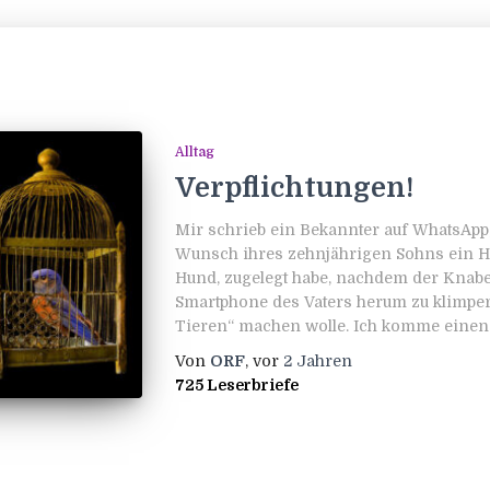
Alltag
Verpflichtungen!
Mir schrieb ein Bekannter auf WhatsApp,
Wunsch ihres zehnjährigen Sohns ein Hau
Hund, zugelegt habe, nachdem der Knabe
Smartphone des Vaters herum zu klimper
Tieren“ machen wolle. Ich komme einen
Von
ORF
, vor
2 Jahren
725 Leserbriefe