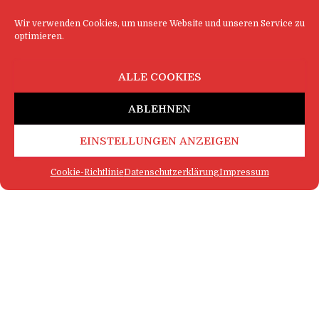
Wir verwenden Cookies, um unsere Website und unseren Service zu
optimieren.
ALLE COOKIES
ABLEHNEN
EINSTELLUNGEN ANZEIGEN
Cookie-Richtlinie
Datenschutzerklärung
Impressum
FAQ
IMPRESSUM
KONTAKT
DATENSCHUTZERKLÄRUNG
LOGIN
COOKIE-RICHTLINIE
MEHR SATIRE