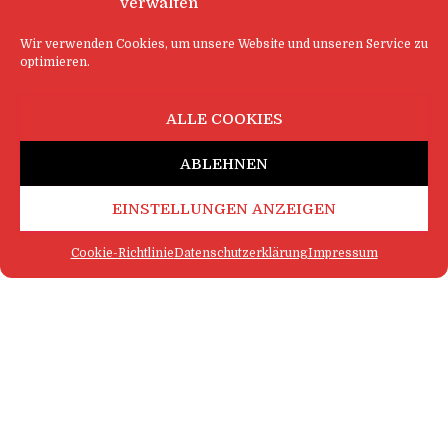
verwalten
Wir verwenden Cookies, um unsere Website und unseren Service zu
optimieren.
ALLE COOKIES
ABLEHNEN
EINSTELLUNGEN ANZEIGEN
Cookie-Richtlinie
Datenschutzerklärung
Impressum
FAQ
IMPRESSUM
KONTAKT
DATENSCHUTZERKLÄRUNG
LOGIN