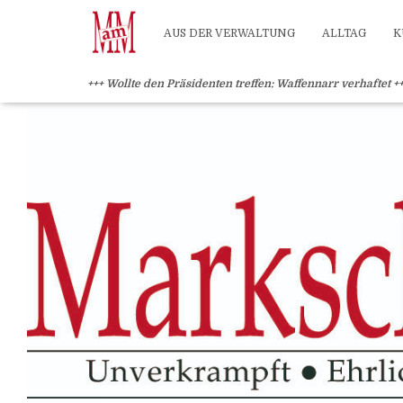
?>
AUS DER VERWALTUNG
ALLTAG
K
+++ Wollte den Präsidenten treffen: Waffennarr verhaftet +