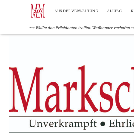
?>
AUS DER VERWALTUNG
ALLTAG
K
+++ Wollte den Präsidenten treffen: Waffennarr verhaftet +