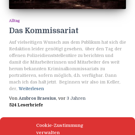
Alltag
Das Kommissariat
Auf vielseitigen Wunsch aus dem Publikum hat sich die
Redaktion leider genötigt gesehen, über den Tag der
offenen Polizeidienststellentüre zu berichten und
damit die Mitarbeiterinnen und Mitarbeiter des weit
herum bekannten Kriminalkommissariats zu
portraitieren, sofern möglich, d.h. verfügbar. Dann
mach ich das halt jetzt. Beginnen wir also im Keller,
der,
Weiterlesen
Von
Ambros Braesius
, vor
3 Jahren
524 Leserbriefe
Cookie-Zustimmung
verwalten