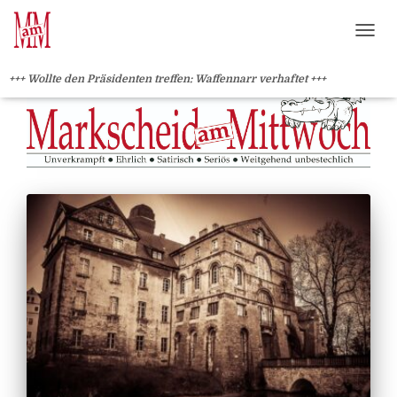
?>
NAVI
+++ Wollte den Präsidenten treffen: Waffennarr verhaftet +++