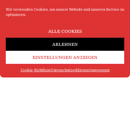
Wir verwenden Cookies, um unsere Website und unseren Service zu
optimieren.
ALLE COOKIES
ABLEHNEN
EINSTELLUNGEN ANZEIGEN
Cookie-Richtlinie
Datenschutzerklärung
Impressum
FAQ
IMPRESSUM
KONTAKT
DATENSCHUTZERKLÄRUNG
LOGIN
COOKIE-RICHTLINIE
MEHR SATIRE