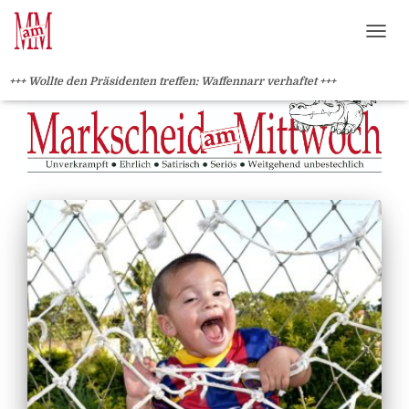
?>
NAVI
+++ Wollte den Präsidenten treffen: Waffennarr verhaftet +++