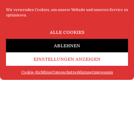
Wir verwenden Cookies, um unsere Website und unseren Service zu
optimieren.
ALLE COOKIES
ABLEHNEN
EINSTELLUNGEN ANZEIGEN
Cookie-Richtlinie
Datenschutzerklärung
Impressum
FAQ
IMPRESSUM
KONTAKT
DATENSCHUTZERKLÄRUNG
LOGIN
COOKIE-RICHTLINIE
MEHR SATIRE