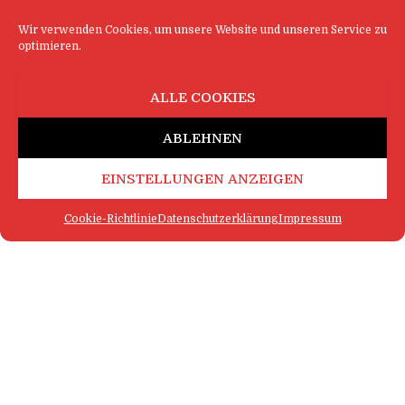
Wir verwenden Cookies, um unsere Website und unseren Service zu
optimieren.
ALLE COOKIES
ABLEHNEN
EINSTELLUNGEN ANZEIGEN
Cookie-Richtlinie
Datenschutzerklärung
Impressum
FAQ
IMPRESSUM
KONTAKT
DATENSCHUTZERKLÄRUNG
LOGIN
COOKIE-RICHTLINIE
MEHR SATIRE