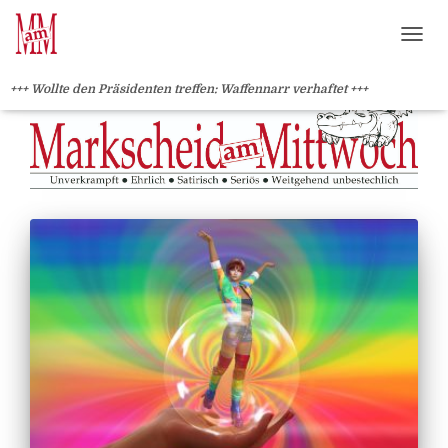
?>
NAVI
+++ Wollte den Präsidenten treffen: Waffennarr verhaftet +++