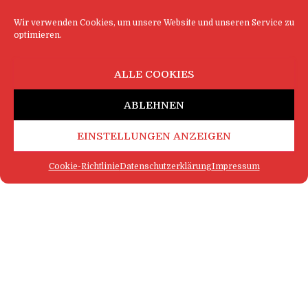
Wir verwenden Cookies, um unsere Website und unseren Service zu
optimieren.
ALLE COOKIES
ABLEHNEN
EINSTELLUNGEN ANZEIGEN
Cookie-Richtlinie
Datenschutzerklärung
Impressum
FAQ
IMPRESSUM
KONTAKT
DATENSCHUTZERKLÄRUNG
LOGIN
COOKIE-RICHTLINIE
MEHR SATIRE