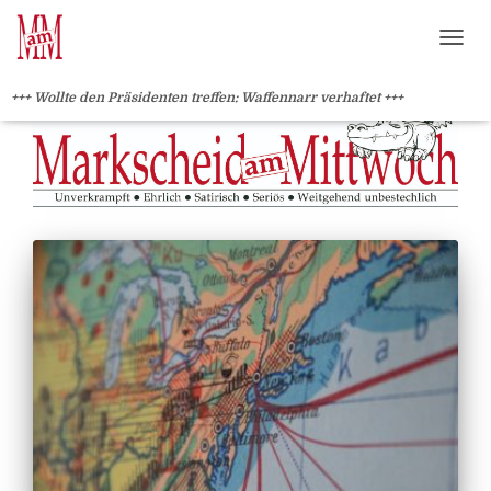
?>
NAVI
+++ Wollte den Präsidenten treffen: Waffennarr verhaftet +++