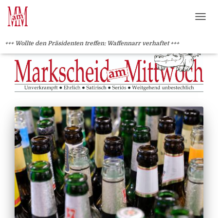
?>
NAVI
+++ Wollte den Präsidenten treffen: Waffennarr verhaftet +++