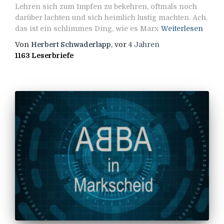
Lehren sich zum Impfen zu bekehren, oftmals noch
darüber lachten und sich heimlich lustig machten. Ach,
das ist ein schlimmes Ding, wie es Marx
Weiterlesen
Von
Herbert Schwaderlapp
, vor
4 Jahren
1163 Leserbriefe