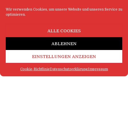
Wir verwenden Cookies, um unsere Website und unseren Service zu
optimieren.
ALLE COOKIES
ABLEHNEN
EINSTELLUNGEN ANZEIGEN
Cookie-Richtlinie
Datenschutzerklärung
Impressum
FAQ
IMPRESSUM
KONTAKT
DATENSCHUTZERKLÄRUNG
LOGIN
COOKIE-RICHTLINIE
MEHR SATIRE