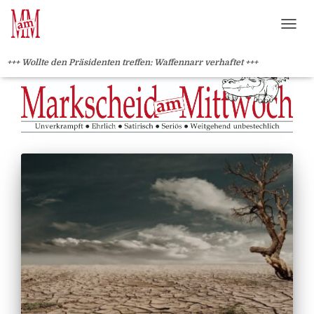
?>
NAVI
+++ Wollte den Präsidenten treffen: Waffennarr verhaftet +++