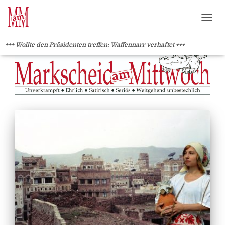
?>
NAVI
+++ Wollte den Präsidenten treffen: Waffennarr verhaftet +++