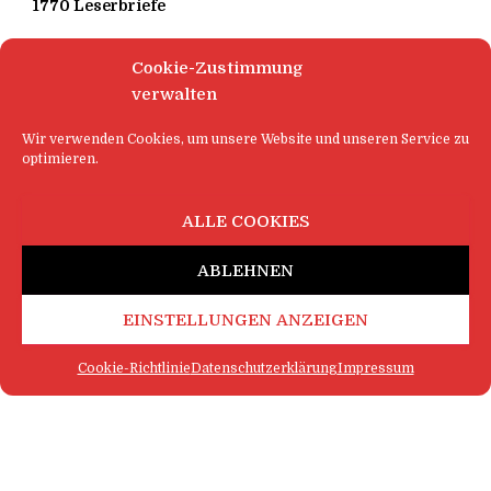
1770 Leserbriefe
Cookie-Zustimmung
verwalten
Wir verwenden Cookies, um unsere Website und unseren Service zu
optimieren.
ALLE COOKIES
ABLEHNEN
EINSTELLUNGEN ANZEIGEN
Cookie-Richtlinie
Datenschutzerklärung
Impressum
FAQ
IMPRESSUM
KONTAKT