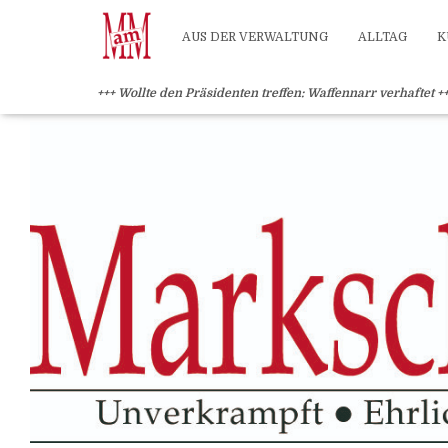
?>
AUS DER VERWALTUNG
ALLTAG
K
+++ Wollte den Präsidenten treffen: Waffennarr verhaftet +