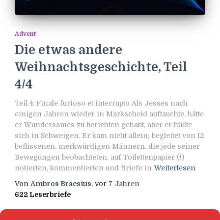
Advent
Die etwas andere
Weihnachtsgeschichte, Teil
4/4
Teil 4: Finale furioso et interrupto Als Jesses nach
einigen Jahren wieder in Markscheid auftauchte, hätte
er Wundersames zu berichten gehabt, aber er hüllte
sich in Schweigen. Er kam nicht allein; begleitet von 12
beflissenen, merkwürdigen Männern, die jede seiner
Bewegungen beobachteten, auf Toilettenpapier (!)
notierten, kommentierten und Briefe in
Weiterlesen
Von
Ambros Braesius
, vor
7 Jahren
622 Leserbriefe