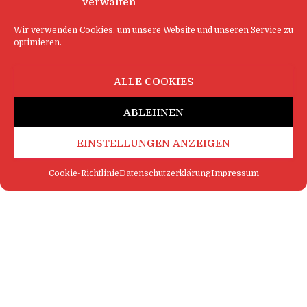
verwalten
Wir verwenden Cookies, um unsere Website und unseren Service zu
optimieren.
ALLE COOKIES
ABLEHNEN
EINSTELLUNGEN ANZEIGEN
Cookie-Richtlinie
Datenschutzerklärung
Impressum
FAQ
IMPRESSUM
KONTAKT
DATENSCHUTZERKLÄRUNG
LOGIN