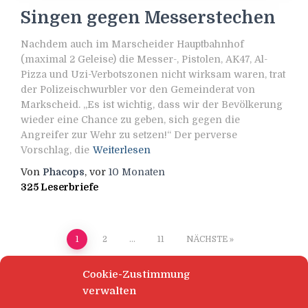
Singen gegen Messerstechen
Nachdem auch im Marscheider Hauptbahnhof
(maximal 2 Geleise) die Messer-, Pistolen, AK47, Al-
Pizza und Uzi-Verbotszonen nicht wirksam waren, trat
der Polizeischwurbler vor den Gemeinderat von
Markscheid. „Es ist wichtig, dass wir der Bevölkerung
wieder eine Chance zu geben, sich gegen die
Angreifer zur Wehr zu setzen!“ Der perverse
Vorschlag, die
Weiterlesen
Von
Phacops
, vor
10 Monaten
325 Leserbriefe
Seitennummerierung
1
2
…
11
NÄCHSTE
der
Cookie-Zustimmung
verwalten
Beiträge