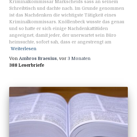
Kriminalkommissar Markscheids sass an seinem
Schreibtisch und dachte nach. Im Grunde genommen
ist das Nachdenken die wichtigste Tätigkeit eines
Kriminalkommissars. Knöllenbeck wusste das genau
und so hatte er sich einige Nachdenkattitüden
angeeignet, damit jeder, der unerwartet sein Büro
heimsuchte, sofort sah, dass er angestrengt am
Weiterlesen
Von
Ambros Braesius
, vor
3 Monaten
388 Leserbriefe