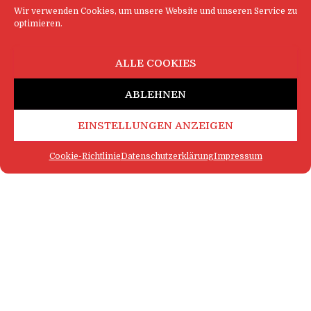
Wir verwenden Cookies, um unsere Website und unseren Service zu
optimieren.
ALLE COOKIES
ABLEHNEN
EINSTELLUNGEN ANZEIGEN
Cookie-Richtlinie
Datenschutzerklärung
Impressum
FAQ
IMPRESSUM
KONTAKT
DATENSCHUTZERKLÄRUNG
LOGIN
COOKIE-RICHTLINIE
MEHR SATIRE