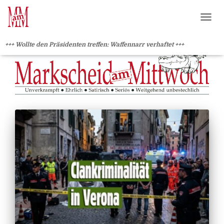
?>
NAVI
+++ Wollte den Präsidenten treffen: Waffennarr verhaftet +++