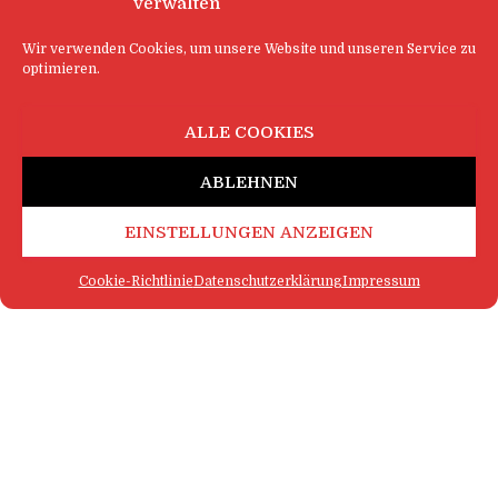
verwalten
Wir verwenden Cookies, um unsere Website und unseren Service zu
optimieren.
ALLE COOKIES
ABLEHNEN
EINSTELLUNGEN ANZEIGEN
Cookie-Richtlinie
Datenschutzerklärung
Impressum
FAQ
IMPRESSUM
KONTAKT
DATENSCHUTZERKLÄRUNG
LOGIN