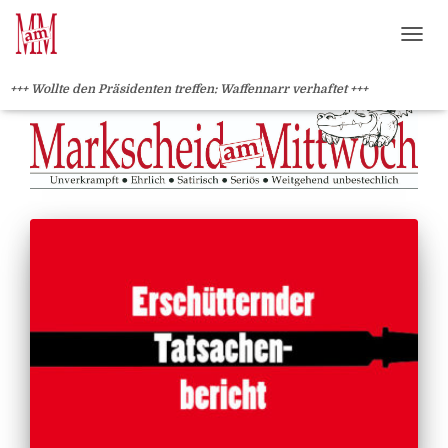
?>
NAVI
+++ Wollte den Präsidenten treffen: Waffennarr verhaftet +++