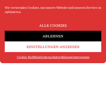
Wir verwenden Cookies, um unsere Website und unseren Service zu
optimieren.
ALLE COOKIES
ABLEHNEN
EINSTELLUNGEN ANZEIGEN
Cookie-Richtlinie
Datenschutzerklärung
Impressum
FAQ
IMPRESSUM
KONTAKT
DATENSCHUTZERKLÄRUNG
LOGIN
COOKIE-RICHTLINIE
MEHR SATIRE