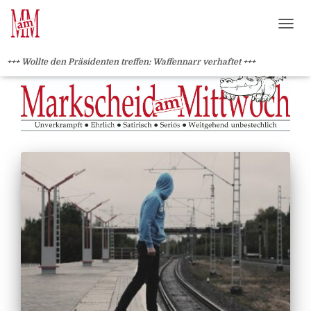
?>
NAVI
+++ Wollte den Präsidenten treffen: Waffennarr verhaftet +++