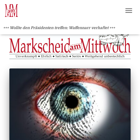
?>
NAVI
+++ Wollte den Präsidenten treffen: Waffennarr verhaftet +++