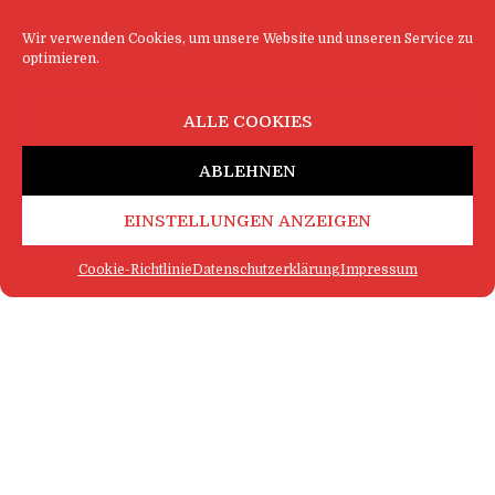
Wir verwenden Cookies, um unsere Website und unseren Service zu
optimieren.
ALLE COOKIES
ABLEHNEN
EINSTELLUNGEN ANZEIGEN
Cookie-Richtlinie
Datenschutzerklärung
Impressum
FAQ
IMPRESSUM
KONTAKT
DATENSCHUTZERKLÄRUNG
LOGIN
COOKIE-RICHTLINIE
MEHR SATIRE