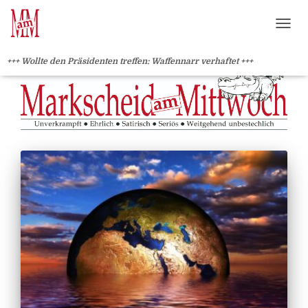
?>
NAVI
+++ Wollte den Präsidenten treffen: Waffennarr verhaftet +++