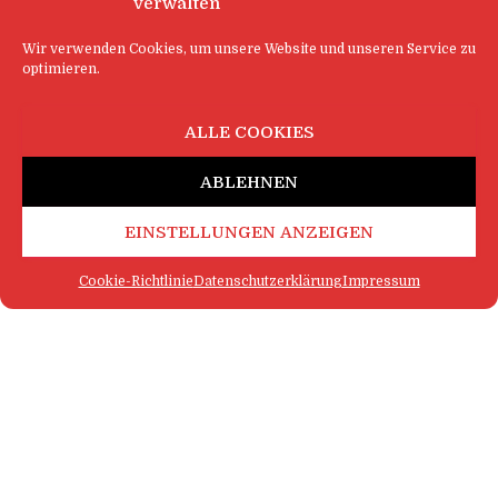
verwalten
Wir verwenden Cookies, um unsere Website und unseren Service zu
optimieren.
ALLE COOKIES
ABLEHNEN
EINSTELLUNGEN ANZEIGEN
Cookie-Richtlinie
Datenschutzerklärung
Impressum
FAQ
IMPRESSUM
KONTAKT
DATENSCHUTZERKLÄRUNG
LOGIN