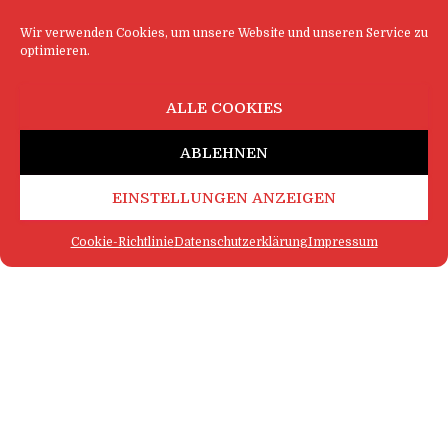
Wir verwenden Cookies, um unsere Website und unseren Service zu
optimieren.
ALLE COOKIES
ABLEHNEN
EINSTELLUNGEN ANZEIGEN
Cookie-Richtlinie
Datenschutzerklärung
Impressum
FAQ
IMPRESSUM
KONTAKT
DATENSCHUTZERKLÄRUNG
LOGIN
COOKIE-RICHTLINIE
MEHR SATIRE