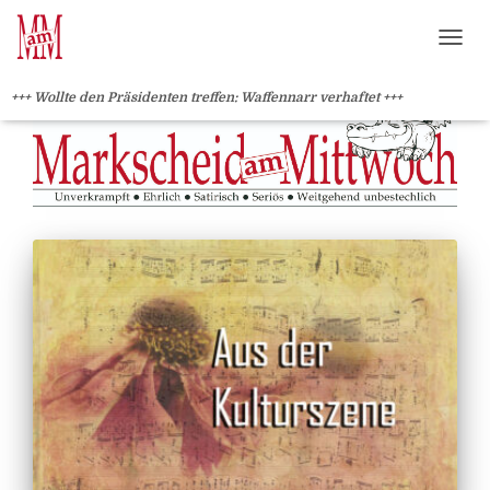
?>
NAVI
+++ Wollte den Präsidenten treffen: Waffennarr verhaftet +++