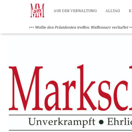
?>
AUS DER VERWALTUNG
ALLTAG
K
+++ Wollte den Präsidenten treffen: Waffennarr verhaftet +