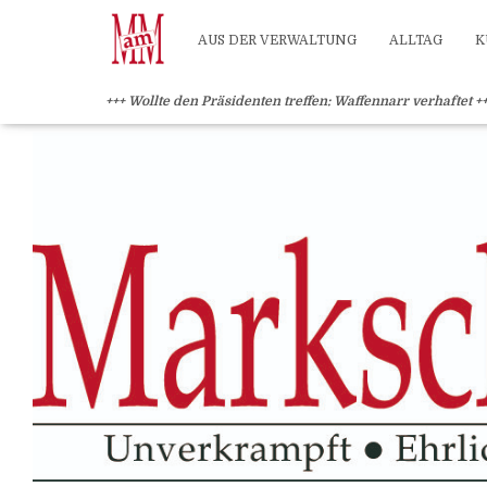
?>
AUS DER VERWALTUNG
ALLTAG
K
+++ Wollte den Präsidenten treffen: Waffennarr verhaftet +