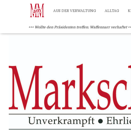
?>
AUS DER VERWALTUNG
ALLTAG
K
+++ Wollte den Präsidenten treffen: Waffennarr verhaftet +