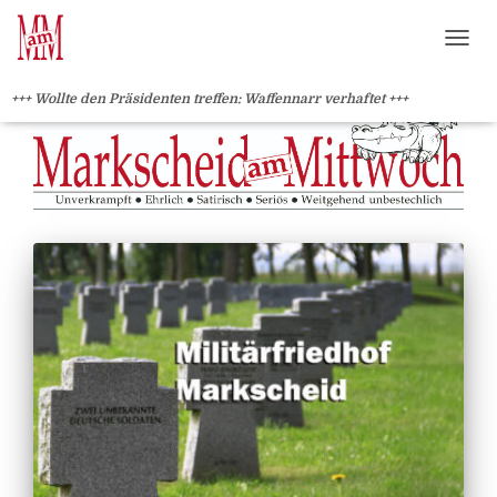
?>
NAVI
+++ Wollte den Präsidenten treffen: Waffennarr verhaftet +++