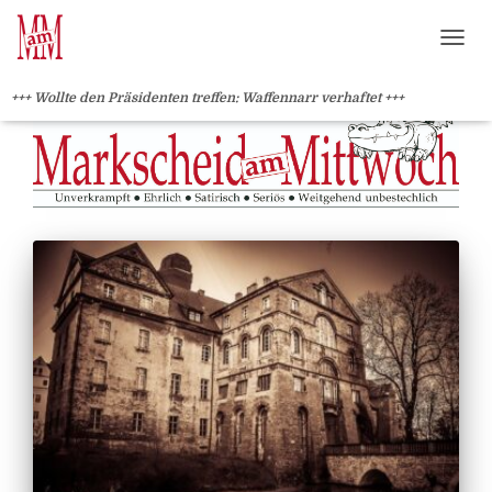
?>
NAVI
+++ Wollte den Präsidenten treffen: Waffennarr verhaftet +++