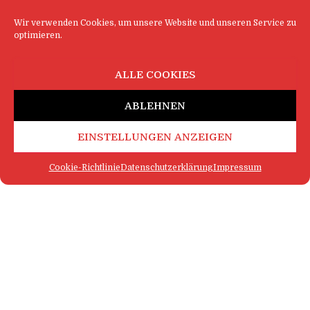
Wir verwenden Cookies, um unsere Website und unseren Service zu
optimieren.
ALLE COOKIES
ABLEHNEN
EINSTELLUNGEN ANZEIGEN
Cookie-Richtlinie
Datenschutzerklärung
Impressum
FAQ
IMPRESSUM
KONTAKT
DATENSCHUTZERKLÄRUNG
LOGIN
COOKIE-RICHTLINIE
MEHR SATIRE