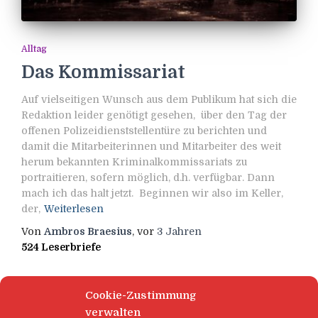
Alltag
Das Kommissariat
Auf vielseitigen Wunsch aus dem Publikum hat sich die
Redaktion leider genötigt gesehen, über den Tag der
offenen Polizeidienststellentüre zu berichten und
damit die Mitarbeiterinnen und Mitarbeiter des weit
herum bekannten Kriminalkommissariats zu
portraitieren, sofern möglich, d.h. verfügbar. Dann
mach ich das halt jetzt. Beginnen wir also im Keller,
der,
Weiterlesen
Von
Ambros Braesius
, vor
3 Jahren
524 Leserbriefe
Cookie-Zustimmung
verwalten