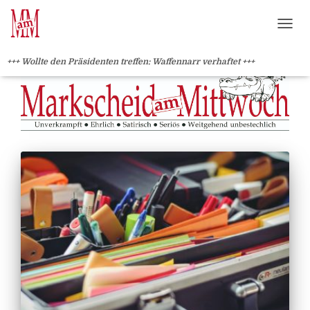
?>
NAVI
+++ Wollte den Präsidenten treffen: Waffennarr verhaftet +++