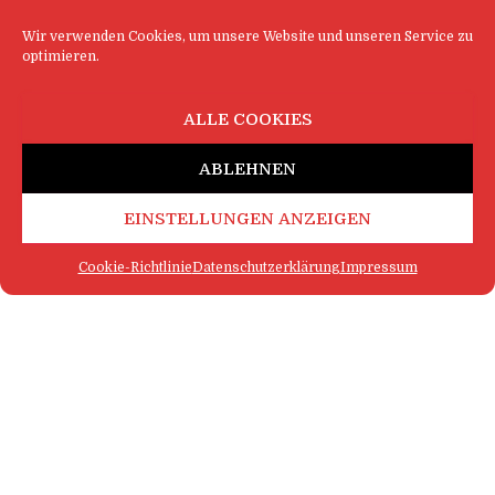
Wir verwenden Cookies, um unsere Website und unseren Service zu
optimieren.
ALLE COOKIES
ABLEHNEN
EINSTELLUNGEN ANZEIGEN
Cookie-Richtlinie
Datenschutzerklärung
Impressum
FAQ
IMPRESSUM
KONTAKT
DATENSCHUTZERKLÄRUNG
LOGIN
COOKIE-RICHTLINIE
MEHR SATIRE