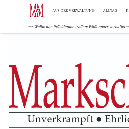
?>
AUS DER VERWALTUNG
ALLTAG
K
+++ Wollte den Präsidenten treffen: Waffennarr verhaftet +