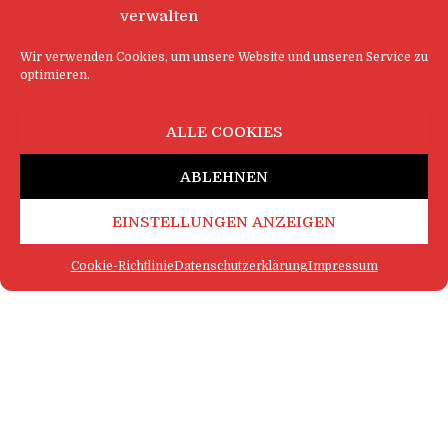
verwalten
Wir verwenden Cookies, um unsere Website und unseren Service zu
optimieren.
ALLE COOKIES
ABLEHNEN
EINSTELLUNGEN ANZEIGEN
Cookie-Richtlinie
Datenschutzerklärung
Impressum
FAQ
IMPRESSUM
KONTAKT
DATENSCHUTZERKLÄRUNG
LOGIN