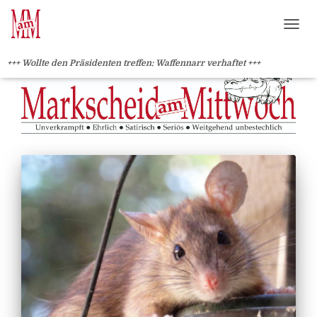
?>
NAVI
+++ Wollte den Präsidenten treffen: Waffennarr verhaftet +++