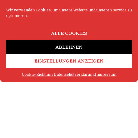
Wir verwenden Cookies, um unsere Website und unseren Service zu
optimieren.
ALLE COOKIES
ABLEHNEN
EINSTELLUNGEN ANZEIGEN
Cookie-Richtlinie
Datenschutzerklärung
Impressum
FAQ
IMPRESSUM
KONTAKT
DATENSCHUTZERKLÄRUNG
LOGIN
COOKIE-RICHTLINIE
MEHR SATIRE