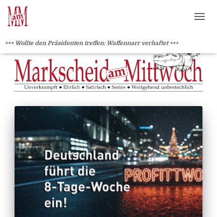
?>
NAVI
+++ Wollte den Präsidenten treffen: Waffennarr verhaftet +++