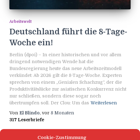
Arbeitswelt
Deutschland führt die 8-Tage-
Woche ein!
Berlin (dpoi) – In einer historischen und vor allem
dringend notwendigen Wende hat die
Bundesregierung heute das neue Arbeitszeitmodell
verkündet: Ab 2026 gilt die 8-Tage-Woche. Experten
sprechen von einem „Genialen Schachzug“, der die
Produktivitätslücke zur asiatischen Konkurrenz nicht
nur schließen, sondern diese sogar noch
übertrumpfen soll. Der Clou: Um das
Weiterlesen
Von
El Blindo
, vor
8 Monaten
317 Leserbriefe
Cookie-Zustimmung