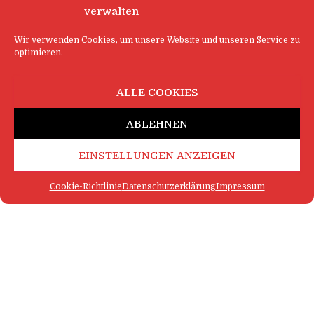
verwalten
Wir verwenden Cookies, um unsere Website und unseren Service zu
optimieren.
ALLE COOKIES
ABLEHNEN
EINSTELLUNGEN ANZEIGEN
Cookie-Richtlinie
Datenschutzerklärung
Impressum
FAQ
IMPRESSUM
KONTAKT
DATENSCHUTZERKLÄRUNG
LOGIN