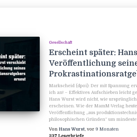
Gesellschaft
Erscheint später: Han
Veröffentlichung sein
Prokrastinationsratge
Markscheid (dpoi): Der mit Spannung er
ich an! – Effektives Aufschieben leicht g
Hans Wurst wird nicht, wie ursprünglich
erscheinen. Wie der MamM-Verlag heute m
Veröffentlichung „aus produktionstechni
philosophischen Gründen“ um mindeste
Von
Hans Wurst
, vor
9 Monaten
237 Leserbriefe