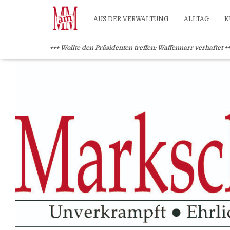
?>
AUS DER VERWALTUNG
ALLTAG
K
+++ Wollte den Präsidenten treffen: Waffennarr verhaftet +