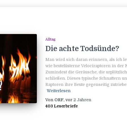
Alltag
Die achte Todsünde?
Man wird sich daran erinnern, als ich l
wie beutelüsterne Velociraptoren in der 
Zumindest die Geräusche, die urplötzlic
schließen. Dieses typische Schnattern un
Raptoren ihre Beute gegenseitig zutrieb
Weiterlesen
Von
ORF
, vor
2 Jahren
403 Leserbriefe