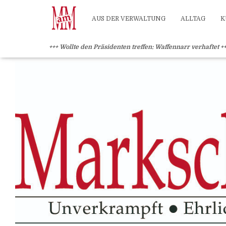
?>
AUS DER VERWALTUNG
ALLTAG
K
+++ Wollte den Präsidenten treffen: Waffennarr verhaftet +