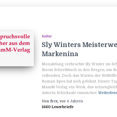
Kultur
Sly Winters Meisterw
Markenina
Monatelang verbrachte Sly Winter im Sc
ihrem Schreibtisch in den Bergen, um i
vollenden. Doch das Warten der Weltöffen
Roman-Epos hat sich gelohnt. Dieser T
MamM-Verlag ein Werk, das seinesgleich
Autorin Schicksale russischer
Weiterles
Von
frcx
, vor
4 Jahren
1660 Leserbriefe